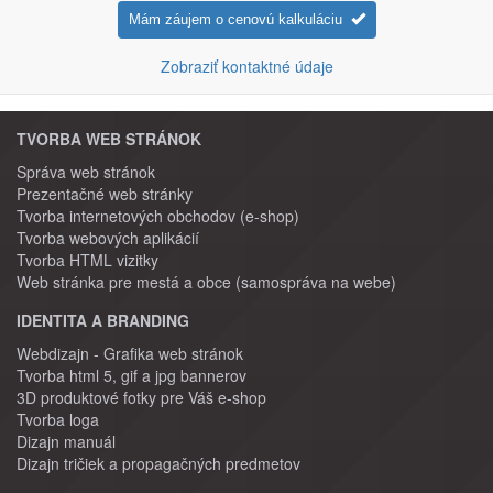
Mám záujem o cenovú kalkuláciu
Zobraziť kontaktné údaje
TVORBA WEB STRÁNOK
Správa web stránok
Prezentačné web stránky
Tvorba internetových obchodov (e-shop)
Tvorba webových aplikácií
Tvorba HTML vizitky
Web stránka pre mestá a obce (samospráva na webe)
IDENTITA A BRANDING
Webdizajn - Grafika web stránok
Tvorba html 5, gif a jpg bannerov
3D produktové fotky pre Váš e-shop
Tvorba loga
Dizajn manuál
Dizajn tričiek a propagačných predmetov